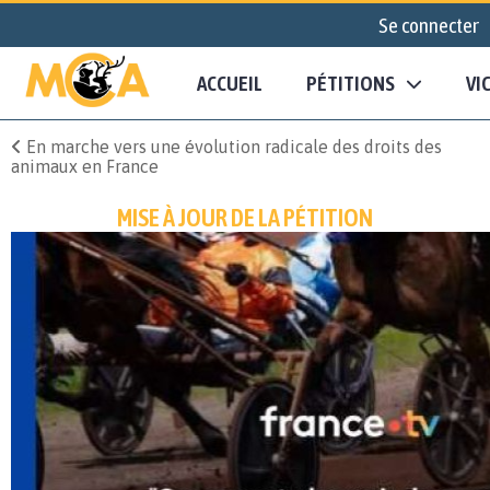
Se connecter
ACCUEIL
PÉTITIONS
VI
En marche vers une évolution radicale des droits des
animaux en France
MISE À JOUR DE LA PÉTITION