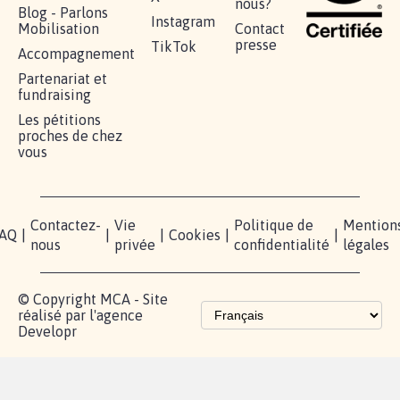
nous?
Blog - Parlons
Instagram
Mobilisation
Contact
presse
TikTok
Accompagnement
Partenariat et
fundraising
Les pétitions
proches de chez
vous
Contactez-
Vie
Politique de
Mention
AQ
|
|
|
Cookies
|
|
nous
privée
confidentialité
légales
© Copyright MCA - Site
réalisé par l'agence
Developr