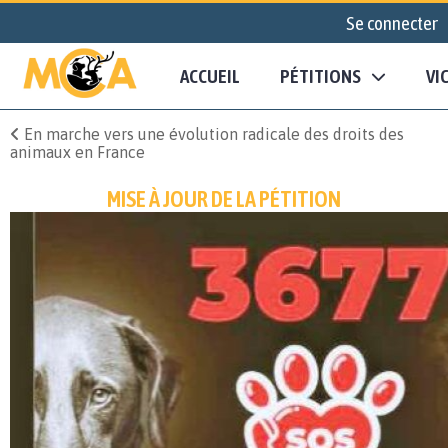
Se connecter
ACCUEIL
PÉTITIONS
VI
En marche vers une évolution radicale des droits des
animaux en France
MISE À JOUR DE LA PÉTITION