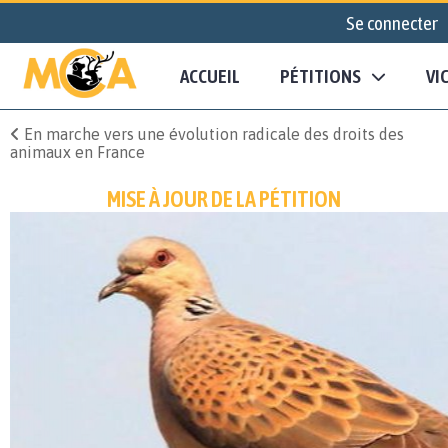
Se connecter
ACCUEIL
PÉTITIONS
VI
En marche vers une évolution radicale des droits des
animaux en France
MISE À JOUR DE LA PÉTITION