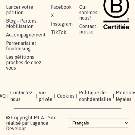
Lancer votre
Facebook
Qui
pétition
sommes-
X
nous?
Blog - Parlons
Instagram
Mobilisation
Contact
presse
TikTok
Accompagnement
Partenariat et
fundraising
Les pétitions
proches de chez
vous
Contactez-
Vie
Politique de
Mention
AQ
|
|
|
Cookies
|
|
nous
privée
confidentialité
légales
© Copyright MCA - Site
réalisé par l'agence
Developr