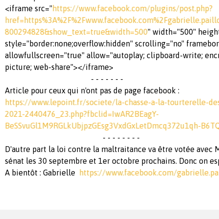
<iframe src="
https://www.facebook.com/plugins/post.php?
href=https%3A%2F%2Fwww.facebook.com%2Fgabrielle.pail
800294828&show_text=true&width=500
" width="500" heigh
style="border:none;overflow:hidden" scrolling="no" framebo
allowfullscreen="true" allow="autoplay; clipboard-write; enc
picture; web-share"></iframe>
- - - - - - -
Article pour ceux qui n'ont pas de page facebook :
https://www.lepoint.fr/societe/la-chasse-a-la-tourterelle-de
2021-2440476_23.php?fbclid=IwAR2BEagY-
BeSSvuGl1M9RGLkUbjpzGEsg3VxdGxLetDmcq372u1qh-B6T
- - - - - - - -
D'autre part la loi contre la maltraitance va être votée ave
sénat les 30 septembre et 1er octobre prochains. Donc on es
A bientôt : Gabrielle
https://www.facebook.com/gabrielle.pai