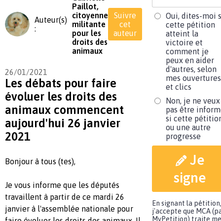
Paillot,
citoyenne
Suivre
Oui, dites-moi s
Auteur(s)
militante
cet
cette pétition
:
pour les
auteur
atteint la
droits des
victoire et
animaux
comment je
peux en aider
d'autres, selon
26/01/2021
mes ouvertures
Les débats pour faire
et clics
évoluer les droits des
Non, je ne veux
animaux commencent
pas être infor
si cette pétitio
aujourd'hui 26 janvier
ou une autre
2021
progresse
Je
Bonjour à tous (tes),
signe
Je vous informe que les députés
travaillent à partir de ce mardi 26
En signant la pétition
janvier à l'assemblée nationale pour
j'accepte que MCA (p
MyPetition) traite m
faire évoluer les droits des animaux. Il