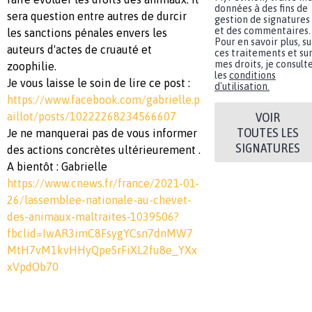
données à des fins de
sera question entre autres de durcir
gestion de signatures
et des commentaires.
les sanctions pénales envers les
Pour en savoir plus, su
auteurs d'actes de cruauté et
ces traitements et su
mes droits, je consult
zoophilie.
les
conditions
Je vous laisse le soin de lire ce post :
d'utilisation.
https://www.facebook.com/gabrielle.p
VOIR
aillot/posts/10222268234566607
TOUTES LES
Je ne manquerai pas de vous informer
SIGNATURES
des actions concrètes ultérieurement .
A bientôt : Gabrielle
https://www.cnews.fr/france/2021-01-
26/lassemblee-nationale-au-chevet-
des-animaux-maltraites-1039506?
fbclid=IwAR3imC8FsygYCsn7dnMW7
MtH7vM1kvHHyQpeSrFiXL2fu8e_YXx
xVpdOb70