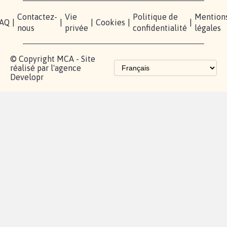
Contactez-
Vie
Politique de
Mention
AQ
|
|
|
Cookies
|
|
nous
privée
confidentialité
légales
© Copyright MCA - Site
réalisé par l'agence
Developr