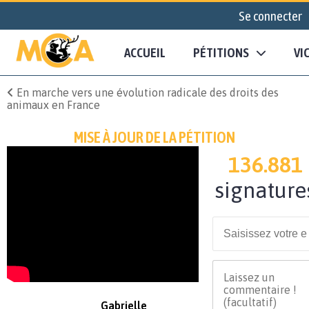
Se connecter
ACCUEIL
PÉTITIONS
VI
En marche vers une évolution radicale des droits des
animaux en France
MISE À JOUR DE LA PÉTITION
136.881
signature
Gabrielle