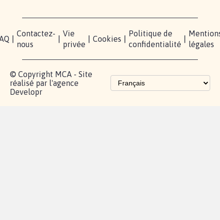
Contactez-
Vie
Politique de
Mention
AQ
|
|
|
Cookies
|
|
nous
privée
confidentialité
légales
© Copyright MCA - Site
réalisé par l'agence
Developr