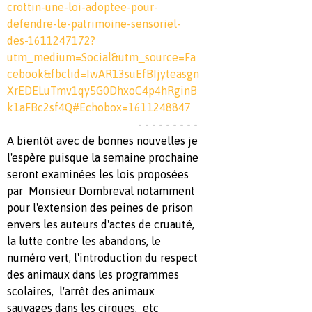
crottin-une-loi-adoptee-pour-
defendre-le-patrimoine-sensoriel-
des-1611247172?
utm_medium=Social&utm_source=Fa
cebook&fbclid=IwAR13suEfBIjyteasgn
XrEDELuTmv1qy5G0DhxoC4p4hRginB
k1aFBc2sf4Q#Echobox=1611248847
- - - - - - - - -
A bientôt avec de bonnes nouvelles je
l'espère puisque la semaine prochaine
seront examinées les lois proposées
par Monsieur Dombreval notamment
pour l'extension des peines de prison
envers les auteurs d'actes de cruauté,
la lutte contre les abandons, le
numéro vert, l'introduction du respect
des animaux dans les programmes
scolaires, l'arrêt des animaux
sauvages dans les cirques, etc