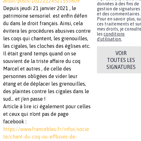
aillot/posts/10222224521553809
données à des fins de
Depuis jeudi 21 janvier 2021 , le
gestion de signatures
et des commentaires.
patrimoine sensoriel est enfin défen
Pour en savoir plus, su
du dans le droit français. Ainsi, cela
ces traitements et su
mes droits, je consult
évitera les procédures abusives contre
les
conditions
les coqs qui chantent, les grenouilles,
d'utilisation.
les cigales, les cloches des églises etc.
VOIR
Il était grand temps quand on se
TOUTES LES
souvient de la triste affaire du coq
SIGNATURES
Marcel et autres , de celle des
personnes obligées de vider leur
étang et de déplacer les grenouilles,
des plaintes contre les cigales dans le
sud... et j'en passe !
Article à lire ici également pour celles
et ceux qui n'ont pas de page
facebook :
https://www.francebleu.fr/infos/socie
te/chant-du-coq-ou-effluves-de-