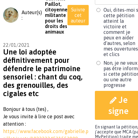
Paillot,
citoyenne
Suivre
Oui, dites-moi s
Auteur(s)
militante
cet
cette pétition
:
pour les
auteur
atteint la
droits des
victoire et
animaux
comment je
peux en aider
d'autres, selon
22/01/2021
mes ouvertures
Une loi adoptée
et clics
définitivement pour
Non, je ne veux
défendre le patrimoine
pas être infor
si cette pétitio
sensoriel : chant du coq,
ou une autre
des grenouilles, des
progresse
cigales etc
Je
signe
Bonjour à tous (tes) ,
Je vous invite à lire ce post avec
attention :
En signant la pétition
https://www.facebook.com/gabrielle.p
j'accepte que MCA (p
MyPetition) traite m