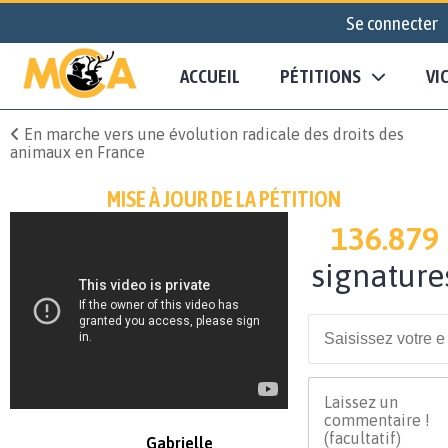
Se connecter
ACCUEIL
PÉTITIONS
VI
En marche vers une évolution radicale des droits des
animaux en France
MISE À JOUR DE LA PÉTITION
136.879
signature
Gabrielle