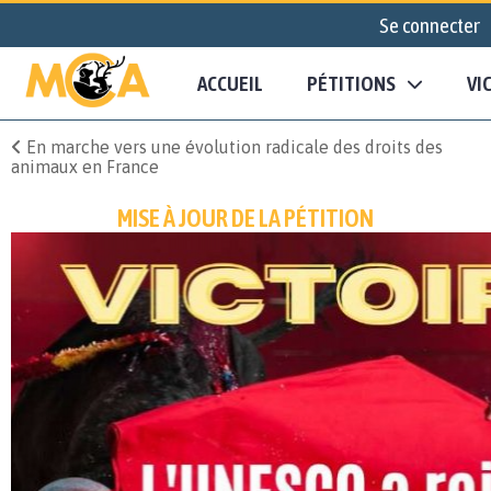
Se connecter
ACCUEIL
PÉTITIONS
VI
En marche vers une évolution radicale des droits des
animaux en France
MISE À JOUR DE LA PÉTITION