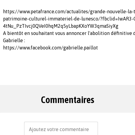
https://www.petafrance.com/actualites/grande-nouvelle-la-
patrimoine-culturel-immateriel-de-lunesco/?fbclid=IwAR
4tNu_PzTIvcj0QVeI0hqM2q5yLbapKXoYW3qmaSiyXg
A bientôt en souhaitant vous annoncer l'abolition définitive de
Gabrielle :
https://www.facebook.com/gabrielle.paillot
Commentaires