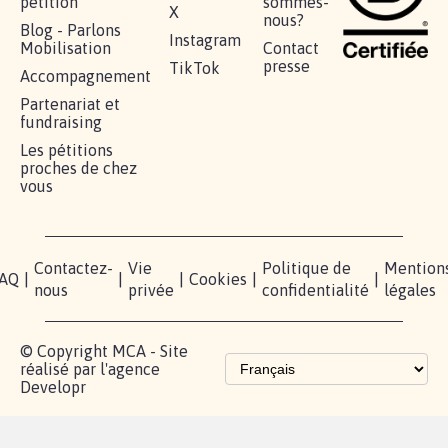
pétition
sommes-
X
nous?
Blog - Parlons
Instagram
Mobilisation
Contact
presse
TikTok
Accompagnement
Partenariat et
fundraising
Les pétitions
proches de chez
vous
Contactez-
Vie
Politique de
Mention
AQ
|
|
|
Cookies
|
|
nous
privée
confidentialité
légales
© Copyright MCA - Site
réalisé par l'agence
Developr