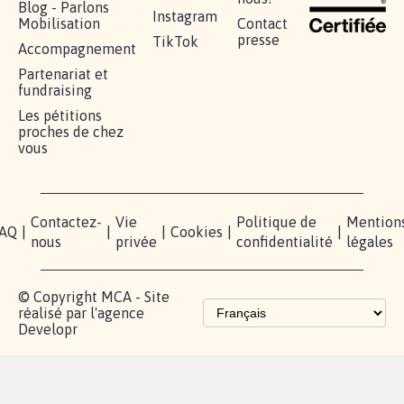
Blog - Parlons
Instagram
Mobilisation
Contact
presse
TikTok
Accompagnement
Partenariat et
fundraising
Les pétitions
proches de chez
vous
Contactez-
Vie
Politique de
Mention
AQ
|
|
|
Cookies
|
|
nous
privée
confidentialité
légales
© Copyright MCA - Site
réalisé par l'agence
Developr