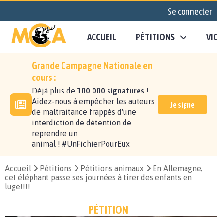
Se connecter
ACCUEIL
PÉTITIONS
VI
Grande Campagne Nationale en
cours :
Déjà plus de
100 000 signatures
!
Aidez-nous à empêcher les auteurs
Je signe
de maltraitance frappés d'une
interdiction de détention de
reprendre un
animal ! #UnFichierPourEux
Accueil
Pétitions
Pétitions animaux
En Allemagne,
cet éléphant passe ses journées à tirer des enfants en
luge!!!!
PÉTITION