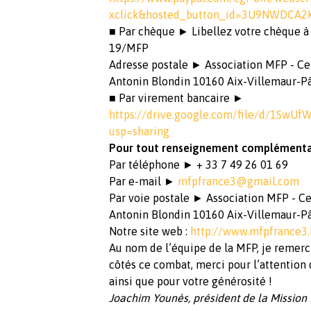
xclick&hosted_button_id=3U9NWDCA2
■ Par chèque ► Libellez votre chèque 
19/MFP
Adresse postale ► Association MFP - Cel
Antonin Blondin 10160 Aix-Villemaur-Pâ
■ Par virement bancaire ►
https://drive.google.com/file/d/1Sw
usp=sharing
Pour tout renseignement complémentai
Par téléphone ► + 33 7 49 26 01 69
Par e-mail ►
mfpfrance3@gmail.com
Par voie postale ► Association MFP - Ce
Antonin Blondin 10160 Aix-Villemaur-Pâ
Notre site web :
http://www.mfpfrance3.
Au nom de l’équipe de la MFP, je remerc
côtés ce combat, merci pour l’attention 
ainsi que pour votre générosité !
Joachim Younès, président de la Mission 