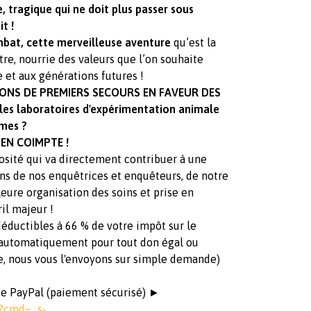
tragique qui ne doit plus passer sous
t !
t, cette merveilleuse aventure
qu’est la
tre, nourrie des valeurs que l’on souhaite
 et aux générations futures !
ONS DE PREMIERS SECOURS EN FAVEUR DES
 les laboratoires d'expérimentation animale
rmes ?
EN COIMPTE !
osité qui va directement contribuer à une
ns de nos enquêtrices et enquêteurs, de notre
leure organisation des soins et prise en
il majeur !
éductibles à 66 % de votre impôt sur le
ré automatiquement pour tout don égal ou
e, nous vous l'envoyons sur simple demande)
te PayPal (paiement sécurisé) ►
r?cmd=_s-