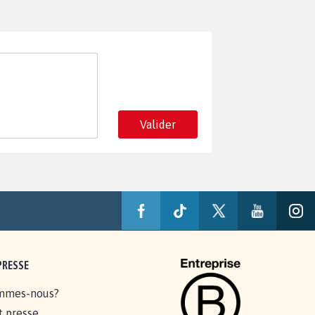
Valider
PRESSE
mmes-nous?
t presse