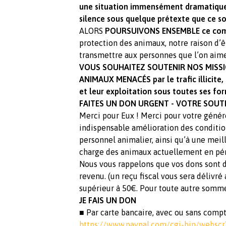
une situation immensément dramatique, 
silence sous quelque prétexte que ce soi
ALORS
POURSUIVONS ENSEMBLE ce comba
protection des animaux, notre raison d’ê
transmettre aux personnes que l’on aime
VOUS SOUHAITEZ SOUTENIR NOS MISSI
ANIMAUX MENACÉS par le trafic illicite,
et leur exploitation sous toutes ses fo
FAITES UN DON URGENT - VOTRE SOUTI
Merci pour Eux ! Merci pour votre génér
indispensable amélioration des conditio
personnel animalier, ainsi qu’à une meil
charge des animaux actuellement en pér
Nous vous rappelons que vos dons sont d
revenu. (un reçu fiscal vous sera déliv
supérieur à 50€. Pour toute autre somm
JE FAIS UN DON
■ Par carte bancaire, avec ou sans comp
https://www.paypal.com/cgi-bin/websc