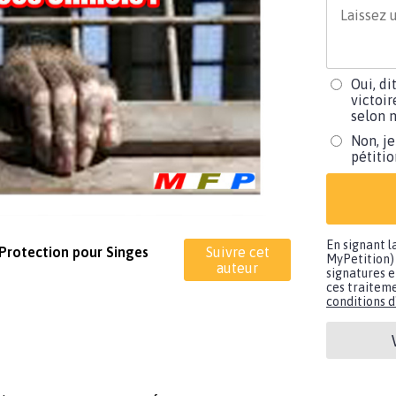
Oui, di
victoir
selon m
Non, je
pétiti
En signant l
 Protection pour Singes
Suivre cet
MyPetition) 
auteur
signatures e
ces traiteme
conditions d'