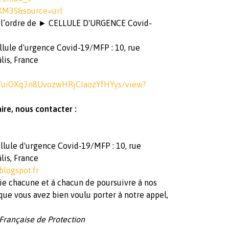
KM3S&source=url
à l’ordre de ► CELLULE D'URGENCE Covid-
lule d'urgence Covid-19/MFP : 10, rue
lis, France
UfWuiOXq3n8UvozwHRjCIaozYfHYys/view?
re, nous contacter :
llule d'urgence Covid-19/MFP : 10, rue
lis, France
blogspot.fr
ie chacune et à chacun de poursuivre à nos
que vous avez bien voulu porter à notre appel,
Française de Protection