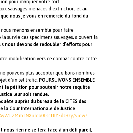
tion pour marquer votre fort
aux sauvages menacés d’extinction, et
au
 que nous je vous en remercie du fond du
e nous menons ensemble pour faire
 la survie ces spécimens sauvages, a ouvert la
ous
nous devons de redoubler d’efforts pour
tre mobilisation vers ce combat contre cette
s ne pouvons plus accepter que bons nombres
et d’un tel trafic,
POURSUIVONS ENSEMBLE
 la pétition pour soutenir notre requête
stice leur soit rendue.
equête auprès du bureau de la CITES des
e la Cour Internationale de Justice
Nt6AyWJ-aMm1NXuleo0LscUIY3dJRzy/view?
 nous rien ne se fera face à un défi pareil,