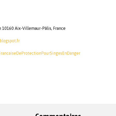
n 10160 Aix-Villemaur-Pâlis, France
blogspot.fr
FrancaiseDeProtectionPourSingesEnDanger