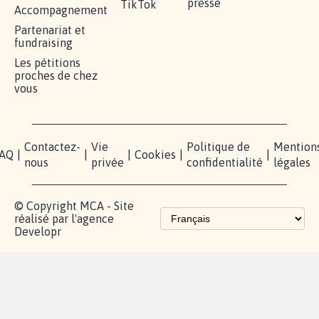
RÉUSSIR VOTRE
NOTRE
ESPACE
MOBILISATION
COMMUNAUTÉ
PRESSE
Lancer votre
Facebook
Qui
pétition
sommes-
X
nous?
Blog - Parlons
Instagram
Mobilisation
Contact
presse
TikTok
Accompagnement
Partenariat et
fundraising
Les pétitions
proches de chez
vous
Contactez-
Vie
Politique de
Mention
AQ
|
|
|
Cookies
|
|
nous
privée
confidentialité
légales