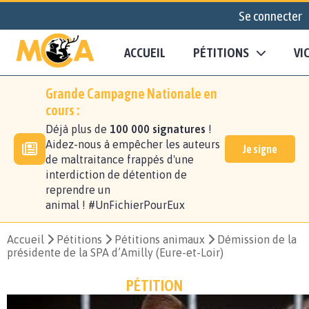
Se connecter
ACCUEIL
PÉTITIONS
VI
Grande Campagne Nationale en
cours :
Déjà plus de
100 000 signatures
!
Aidez-nous à empêcher les auteurs
Je signe
de maltraitance frappés d'une
interdiction de détention de
reprendre un
animal ! #UnFichierPourEux
Accueil
Pétitions
Pétitions animaux
Démission de la
présidente de la SPA d’Amilly (Eure-et-Loir)
PÉTITION