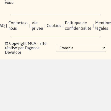
vous
Contactez-
Vie
Politique de
Mention
AQ
|
|
|
Cookies
|
|
nous
privée
confidentialité
légales
© Copyright MCA - Site
réalisé par l'agence
Developr