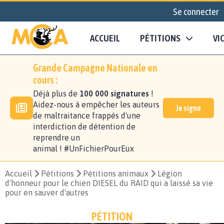
Se connecter
ACCUEIL
PÉTITIONS
VI
Grande Campagne Nationale en
cours :
Déjà plus de
100 000 signatures
!
Aidez-nous à empêcher les auteurs
Je signe
de maltraitance frappés d'une
interdiction de détention de
reprendre un
animal ! #UnFichierPourEux
Accueil
Pétitions
Pétitions animaux
Légion
d'honneur pour le chien DIESEL du RAID qui a laissé sa vie
pour en sauver d'autres
PÉTITION