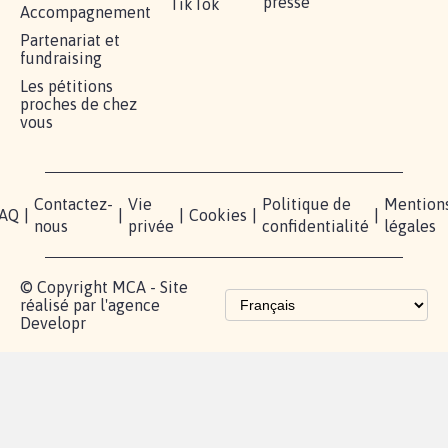
RÉUSSIR VOTRE
NOTRE
ESPACE
MOBILISATION
COMMUNAUTÉ
PRESSE
Lancer votre
Facebook
Qui
pétition
sommes-
X
nous?
Blog - Parlons
Instagram
Mobilisation
Contact
presse
TikTok
Accompagnement
Partenariat et
fundraising
Les pétitions
proches de chez
vous
Contactez-
Vie
Politique de
Mention
AQ
|
|
|
Cookies
|
|
nous
privée
confidentialité
légales