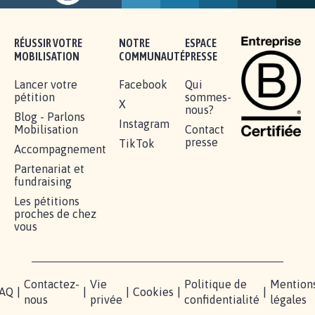
16.819
signatures
Je signe
RÉUSSIR VOTRE
NOTRE
ESPACE
MOBILISATION
COMMUNAUTÉ
PRESSE
Lancer votre
Facebook
Qui
pétition
sommes-
X
nous?
Blog - Parlons
Instagram
Mobilisation
Contact
presse
TikTok
Accompagnement
Partenariat et
fundraising