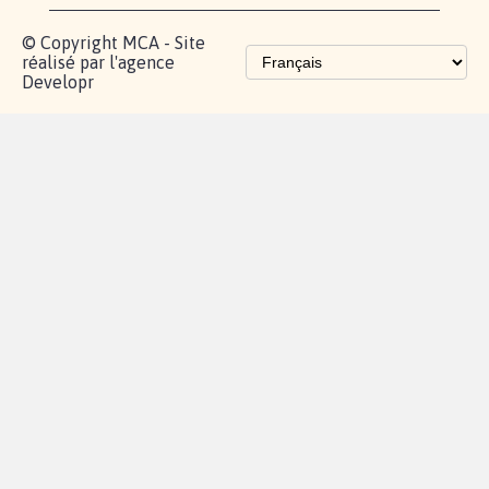
Les pétitions
proches de chez
vous
Contactez-
Vie
Politique de
Mention
AQ
|
|
|
Cookies
|
|
nous
privée
confidentialité
légales
© Copyright MCA - Site
réalisé par l'agence
Developr