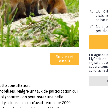
Oui, di
victoir
selon m
Non, je
pétiti
En signant l
Suivre cet
MyPetition) 
auteur
signatures e
ces traiteme
conditions d'
ette consultation.
mobilisés. Malgré un taux de participation qui
0 signatures), on peut noter une belle
il y a trois ans qui n’avait réuni que 2000