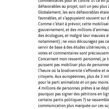
commentaires pour et contre. Et ce en pa
défavorables au projet, soit un peu plus
Globalement, les avis défavorables étai
favorables, et s’appuyaient souvent sur d
Comme c’était à prévoir, cette mobilisat
gouvernement, et des millions d’animaux
des écologues, et malgré leur mauvais ét
notamment) ; ne vous découragez pas cela
servir de base à des études ultérieures, 
votes et commentaires sont précieusem
Concernant mon ressenti personnel, je 
puissent pas mobiliser plus de personnes
l’heure où la biodiversité s’effondre et
citoyens. Aux européennes, plus de 3 mil
pour le parti animaliste et un peu moins
4 millions de personnes prêtes à se dépl
pourquoi pas signer des pétitions en lign
certains partis politiques ?) se rassembl
communication plus marquée sur ces suj