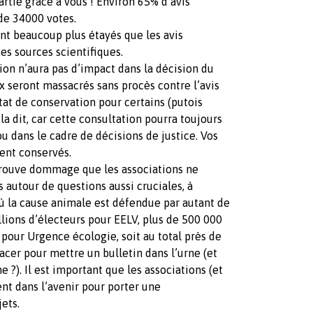
rtie grâce à vous ! Environ 65% d’avis
 de 34000 votes.
ent beaucoup plus étayés que les avis
es sources scientifiques.
ion n’aura pas d’impact dans la décision du
 seront massacrés sans procès contre l’avis
at de conservation pour certains (putois
 dit, car cette consultation pourra toujours
ou dans le cadre de décisions de justice. Vos
ent conservés.
trouve dommage que les associations ne
 autour de questions aussi cruciales, à
 où la cause animale est défendue par autant de
lions d’électeurs pour EELV, plus de 500 000
 pour Urgence écologie, soit au total près de
acer pour mettre un bulletin dans l’urne (et
e ?). Il est important que les associations (et
ent dans l’avenir pour porter une
ets.