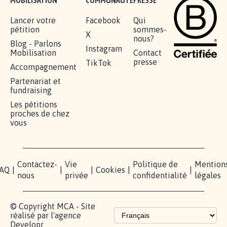
RÉUSSIR VOTRE
NOTRE
ESPACE
MOBILISATION
COMMUNAUTÉ
PRESSE
Lancer votre
Facebook
Qui
pétition
sommes-
X
nous?
Blog - Parlons
Instagram
Mobilisation
Contact
presse
TikTok
Accompagnement
Partenariat et
fundraising
Les pétitions
proches de chez
vous