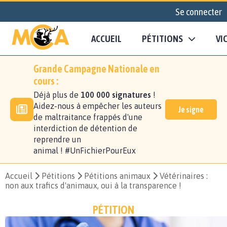
Se connecter
ACCUEIL
PÉTITIONS
VI
Grande Campagne Nationale en
cours :
Déjà plus de
100 000 signatures
!
Aidez-nous à empêcher les auteurs
Je signe
de maltraitance frappés d'une
interdiction de détention de
reprendre un
animal ! #UnFichierPourEux
Accueil
Pétitions
Pétitions animaux
Vétérinaires :
non aux trafics d'animaux, oui à la transparence !
PÉTITION