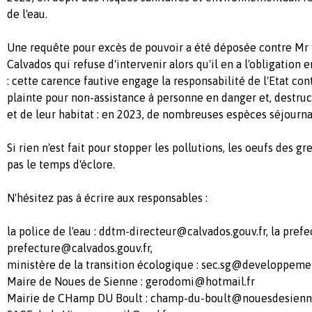
de l'eau.
Une requête pour excès de pouvoir a été déposée contre Mr 
Calvados qui refuse d'intervenir alors qu'il en a l'obligation 
: cette carence fautive engage la responsabilité de l'Etat con
plainte pour non-assistance à personne en danger et, destru
et de leur habitat : en 2023, de nombreuses espèces séjourna
Si rien n'est fait pour stopper les pollutions, les oeufs des gr
pas le temps d'éclore.
N'hésitez pas à écrire aux responsables :
la police de l'eau :
ddtm-directeur@calvados.gouv.fr
, la prefe
prefecture@calvados.gouv.fr
,
ministère de la transition écologique :
sec.sg@developpement
Maire de Noues de Sienne :
gerodomi@hotmail.fr
Mairie de CHamp DU Boult :
champ-du-boult@nouesdesienne