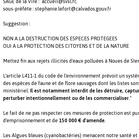
SAGE de la Vire :
accueil@svsl.fr
,
sous-préfète :
stephanie.lefort@calvados.gouv.fr
Suggestion :
NON A LA DESTRUCTION DES ESPECES PROTEGEES
OUI A LA PROTECTION DES CITOYENS ET DE LA NATURE
Mettez fin aux rejets illicites d'eaux polluées à Noues de SI
L'article L411-1 du code de l'environnement prévoit un systè
des espèces de faune et de flore sauvages dont les listes sont
ministériel.
Il est notamment interdit de les détruire, captur
perturber intentionnellement ou de les commercialiser
."
Le fait de ne pas respecter ces mesures de protection est pu
d'emprisonnement et de
150 000 € d'amende
.
Les Algues bleues (cyanobactéries) menacent notre santé e