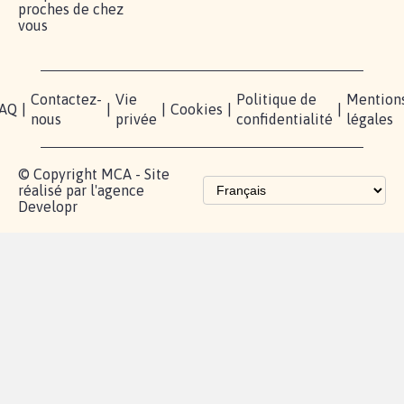
proches de chez
vous
Contactez-
Vie
Politique de
Mention
AQ
|
|
|
Cookies
|
|
nous
privée
confidentialité
légales
© Copyright MCA - Site
réalisé par l'agence
Developr