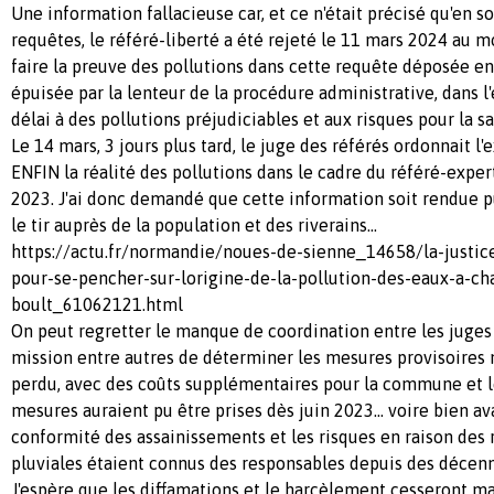
Une information fallacieuse car, et ce n'était précisé qu'en s
requêtes, le référé-liberté a été rejeté le 11 mars 2024 au mo
faire la preuve des pollutions dans cette requête déposée en
épuisée par la lenteur de la procédure administrative, dans l'
délai à des pollutions préjudiciables et aux risques pour la s
Le 14 mars, 3 jours plus tard, le juge des référés ordonnait l'
ENFIN la réalité des pollutions dans le cadre du référé-expe
2023. J'ai donc demandé que cette information soit rendue pu
le tir auprès de la population et des riverains...
https://actu.fr/normandie/noues-de-sienne_14658/la-justi
pour-se-pencher-sur-lorigine-de-la-pollution-des-eaux-a-c
boult_61062121.html
On peut regretter le manque de coordination entre les juges 
mission entre autres de déterminer les mesures provisoires 
perdu, avec des coûts supplémentaires pour la commune et l
mesures auraient pu être prises dès juin 2023... voire bien a
conformité des assainissements et les risques en raison des 
pluviales étaient connus des responsables depuis des décenni
J'espère que les diffamations et le harcèlement cesseront m