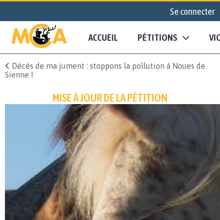
Se connecter
ACCUEIL
PÉTITIONS
VI
Décès de ma jument : stoppons la pollution à Noues de
Sienne !
MISE À JOUR DE LA PÉTITION