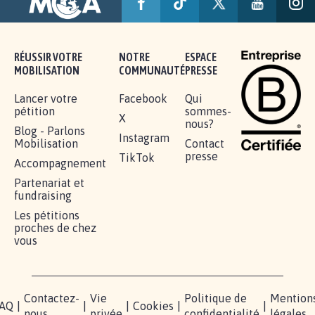
RÉUSSIR VOTRE
NOTRE
ESPACE
MOBILISATION
COMMUNAUTÉ
PRESSE
Lancer votre
Facebook
Qui
pétition
sommes-
X
nous?
Blog - Parlons
Instagram
Mobilisation
Contact
presse
TikTok
Accompagnement
Partenariat et
fundraising
Les pétitions
proches de chez
vous
Contactez-
Vie
Politique de
Mention
AQ
|
|
|
Cookies
|
|
nous
privée
confidentialité
légales