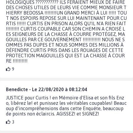
HOLOGIQUES ??????????? ILS FERAIENT MIEUX DE FAIRE
DES CHOSES UTILES DE LEURS VIE COMME MONSIEUR T
HIERRY BEDOSSA !!!!!!!!UN GRAND MERCI À LUI !!!!! TOU
T NOS ESPOIRS REPOSE SUR LUI MAINTENANT POUR CU
RTIS !!!!!! CURTIS EN PRISON ALORS QU'IL N'A RIEN FAIT
!!!!!!!!! CURTIS COUPABLE CAR SON CHEMIN A CROISÉ L
ES SEIGNEURS DE LA CHASSE À COURRE PROTÉGEZ, MA
GOUILLES PAR CE GOUVERNEMENT !!!!!!!!!!!! NOUS NE S
OMMES PAS DUPES ET NOUS SOMMES DES MILLIONS À
DÉFENDRE CURTIS PRIS DANS LES ROUAGES DE CETTE
PROTECTION MAGOUILLES QUI EST LA CHASSE À COUR
RE !!!!!!!!!!
9
Benedicte - Le 22/08/2020 à 08:12:04
JUSTICE pour Curtis ! en Mémoire d'Elisa et son fils Enz
o, libérez le! et punissez les véritables coupables! Beauc
oup d'incompréhensions dans cette Enquéte, beaucoup
de points non éclaircis. AGISSEZ! et SIGNEZ!
3