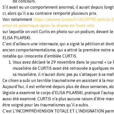
de concours.
S’il avait eu un comportement anormal, il aurait depuis long
ci, alors qu’il a au contraire remporté plusieurs prix.
Voir notamment
https://abonne.lunion.fr/id109790/article/
emoi-et-polemique-apres-le-drame-en-foret-retz
sur laquelle on voit Curtis en photo sur un podium, devant le
ELISA PILARSKI.
C’est d’ailleurs une internaute, qui a signé la pétition et don
ancien comportementalisme, qui a attiré la première notre at
notable qui innocente d’emblée CURTIS.
Vous avez déclaré le 29 novembre dans le journal « Le P
muselière de CURTIS avait été retrouvée à quelques mè
sa muselière, il n’aurait donc pas pu s’attaquer à sa maî
Ce chien a subi un terrible traumatisme en assistant à la mor
Aujourd’hui, il est enfermé depuis plus de deux semaines, a
légiste a examiné le corps d’ELISA PILARSKI, pratiqué l’autop
aussi été examiné. CURTIS n’a plus aucune raison d’être main
être soigné pour les traumatismes qu’il a subis.
C’est L’INCOMPRÉHENSION TOTALE ET L’INDIGNATION parmi 