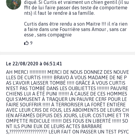
diqué. Si Curtis et vraiment un chien gentil (il su
ffit de lui faire passer des teste de comporteme
nts) il faut le rendre à sa famille.
Curtis dans être rendu a son Maitre !!! il n'a rien
a faire dans une Fourrière sans Amour , sans car
esse , sans compagnie
9
Le 22/08/2020 à 06:51:41
AH MERCI !!!!!!!!!!! MERCI DE NOUS DONNEZ DES NOUVE
LLES DE CURTIS !!!!!!! BRAVO À VOUS MADAME DE NE P
AS L'AVOIR LAISSER TOMBÉ !!!!! GRÂCE À VOUS CURTIS
N'EST PAS TOMBÉ DANS LES OUBLIETTES !!!!!!!! PAUVRE
CHIENS LUI A ÉTÉ PUNI !!!!!!! À CAUSE DE CES HOMMES
QUI S'AMUSENT À TRAQUER UN PAUVRE CERF POUR LE
FAIRE SOUFFRIR !!!!! À TERRORISER LA FORÊT ENTIÈRE
AVEC LEUR CRIS DE FOUS, LES ABOIMENTS DE LEURS CH
IEN AFFAMÉS DEPUIS DES JOURS, LEUR. COSTUME ET TR
OMPETTE RIDICULE !!!!!!! DES FOUS EN LIBERTÉ !!!!!! SO
NT ILS PUNI EUX DE LEURS ACTES BARBARE
S,?????????????????? LEUR FAIT ON PASSER UN TEST PSYC