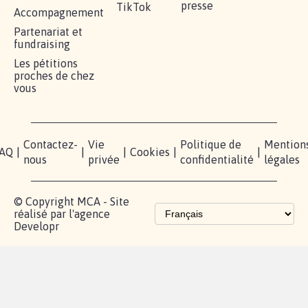
16.852
signatures
Je signe
RÉUSSIR VOTRE
NOTRE
ESPACE
MOBILISATION
COMMUNAUTÉ
PRESSE
Lancer votre
Facebook
Qui
pétition
sommes-
X
nous?
Blog - Parlons
Instagram
Mobilisation
Contact
presse
TikTok
Accompagnement
Partenariat et
fundraising