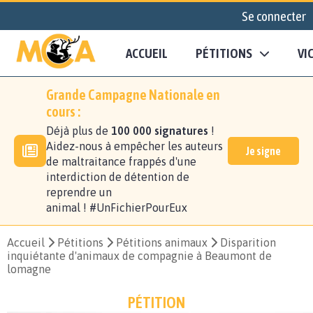
Se connecter
ACCUEIL
PÉTITIONS
VI
Grande Campagne Nationale en
cours :
Déjà plus de
100 000 signatures
!
Aidez-nous à empêcher les auteurs
Je signe
de maltraitance frappés d'une
interdiction de détention de
reprendre un
animal ! #UnFichierPourEux
Accueil
Pétitions
Pétitions animaux
Disparition
inquiétante d'animaux de compagnie à Beaumont de
lomagne
PÉTITION