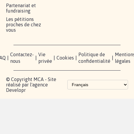
RÉUSSIR VOTRE
NOTRE
ESPACE
MOBILISATION
COMMUNAUTÉ
PRESSE
Lancer votre
Facebook
Qui
pétition
sommes-
X
nous?
Blog - Parlons
Instagram
Mobilisation
Contact
presse
TikTok
Accompagnement
Partenariat et
fundraising
Les pétitions
proches de chez
vous
Contactez-
Vie
Politique de
Mention
AQ
|
|
|
Cookies
|
|
nous
privée
confidentialité
légales