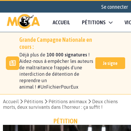
Se connecter
ACCUEIL
PÉTITIONS
VI
Grande Campagne Nationale en
cours :
Déjà plus de
100 000 signatures
!
Aidez-nous à empêcher les auteurs
Je signe
de maltraitance frappés d'une
interdiction de détention de
reprendre un
animal ! #UnFichierPourEux
Accueil
Pétitions
Pétitions animaux
Deux chiens
morts, deux survivants dans l'horreur : ça suffit !
PÉTITION