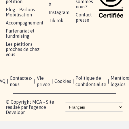
pétition
sommes-
X
nous?
Blog - Parlons
Instagram
Mobilisation
Contact
presse
TikTok
Accompagnement
Partenariat et
fundraising
Les pétitions
proches de chez
vous
Contactez-
Vie
Politique de
Mention
AQ
|
|
|
Cookies
|
|
nous
privée
confidentialité
légales
© Copyright MCA - Site
réalisé par l'agence
Developr