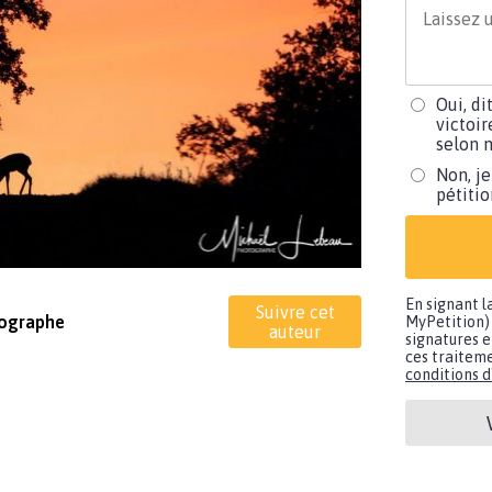
Oui, di
victoir
selon m
Non, je
pétiti
En signant l
Suivre cet
tographe
MyPetition) 
auteur
signatures e
ces traiteme
conditions d'