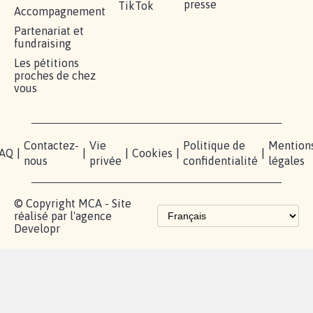
RÉUSSIR VOTRE
NOTRE
ESPACE
MOBILISATION
COMMUNAUTÉ
PRESSE
Lancer votre
Facebook
Qui
pétition
sommes-
X
nous?
Blog - Parlons
Instagram
Mobilisation
Contact
presse
TikTok
Accompagnement
Partenariat et
fundraising
Les pétitions
proches de chez
vous
Contactez-
Vie
Politique de
Mention
AQ
|
|
|
Cookies
|
|
nous
privée
confidentialité
légales