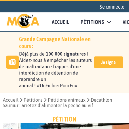
Se connecter
ACCUEIL
PÉTITIONS
VI
Grande Campagne Nationale en
cours :
Déjà plus de
100 000 signatures
!
Aidez-nous à empêcher les auteurs
Je signe
de maltraitance frappés d'une
interdiction de détention de
reprendre un
animal ! #UnFichierPourEux
Accueil
Pétitions
Pétitions animaux
Decathlon
Saumur : arrêtez d’alimenter la pêche au vif
PÉTITION