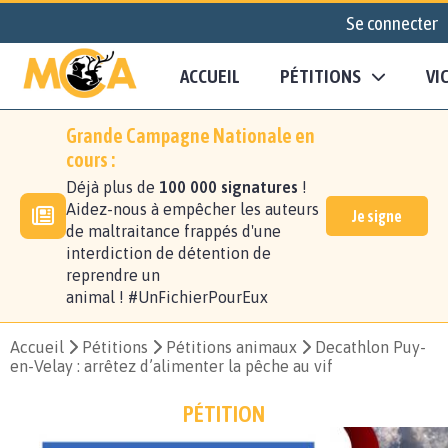
Se connecter
ACCUEIL
PÉTITIONS
VI
Grande Campagne Nationale en
cours :
Déjà plus de
100 000 signatures
!
Aidez-nous à empêcher les auteurs
Je signe
de maltraitance frappés d'une
interdiction de détention de
reprendre un
animal ! #UnFichierPourEux
Accueil
Pétitions
Pétitions animaux
Decathlon Puy-
en-Velay : arrêtez d’alimenter la pêche au vif
PÉTITION