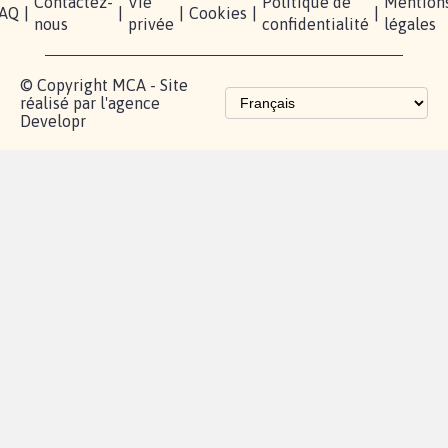
Partenariat et
fundraising
Les pétitions
proches de chez
vous
Contactez-
Vie
Politique de
Mention
AQ
|
|
|
Cookies
|
|
nous
privée
confidentialité
légales
© Copyright MCA - Site
réalisé par l'agence
Developr