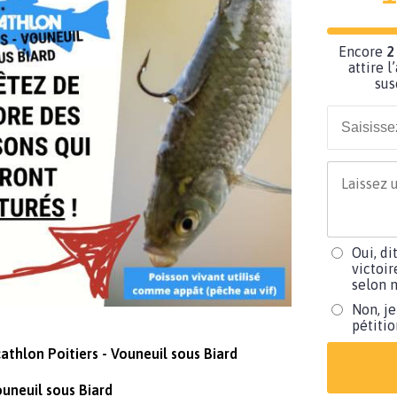
Encore
2
attire l
sus
Oui, di
victoir
selon m
Non, je
pétiti
cathlon Poitiers - Vouneuil sous Biard
ouneuil sous Biard