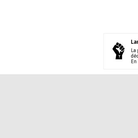
La
La 
déc
En