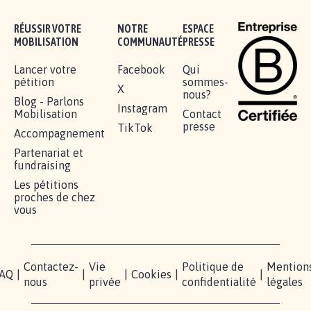
RÉUSSIR VOTRE
NOTRE
ESPACE
MOBILISATION
COMMUNAUTÉ
PRESSE
Lancer votre
Facebook
Qui
pétition
sommes-
X
nous?
Blog - Parlons
Instagram
Mobilisation
Contact
presse
TikTok
Accompagnement
Partenariat et
fundraising
Les pétitions
proches de chez
vous
Contactez-
Vie
Politique de
Mention
AQ
|
|
|
Cookies
|
|
nous
privée
confidentialité
légales