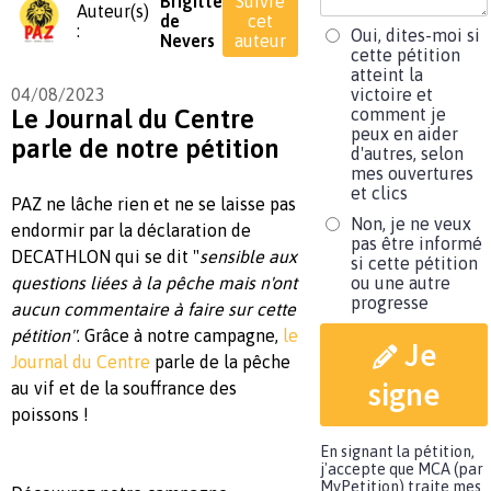
Brigitte
Suivre
Auteur(s)
de
cet
:
Oui, dites-moi si
Nevers
auteur
cette pétition
atteint la
04/08/2023
victoire et
Le Journal du Centre
comment je
peux en aider
parle de notre pétition
d'autres, selon
mes ouvertures
et clics
PAZ ne lâche rien et ne se laisse pas
Non, je ne veux
endormir par la déclaration de
pas être informé
DECATHLON qui se dit "
sensible aux
si cette pétition
questions liées à la pêche mais n'ont
ou une autre
progresse
aucun commentaire à faire sur cette
pétition"
. Grâce à notre campagne,
le
Je
Journal du Centre
parle de la pêche
signe
au vif et de la souffrance des
poissons !
En signant la pétition,
j'accepte que MCA (par
MyPetition) traite mes