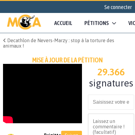
Se connecter
ACCUEIL
PÉTITIONS
VI
Decathlon de Nevers-Marzy : stop à la torture des
animaux !
MISE À JOUR DE LA PÉTITION
29.366
signatures