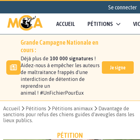
Se connecter
ACCUEIL
PÉTITIONS
VI
Grande Campagne Nationale en
cours :
Déjà plus de
100 000 signatures
!
Aidez-nous à empêcher les auteurs
Je signe
de maltraitance frappés d'une
interdiction de détention de
reprendre un
animal ! #UnFichierPourEux
Accueil
Pétitions
Pétitions animaux
Davantage de
sanctions pour refus des chiens guides d'aveugles dans les
lieux publics.
PÉTITION