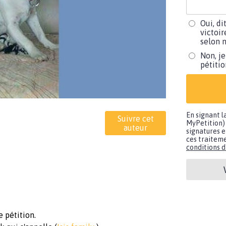
Oui, di
victoir
selon m
Non, je
pétiti
En signant l
Suivre cet
MyPetition) 
auteur
signatures e
ces traiteme
conditions d'
 pétition.