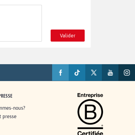
Valider
PRESSE
mmes-nous?
t presse