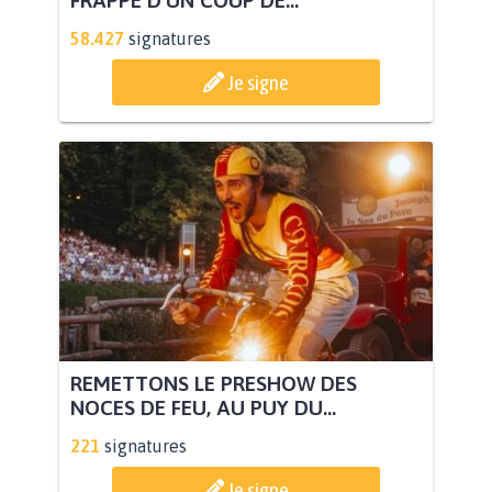
FRAPPÉ D’UN COUP DE...
58.427
signatures
Je signe
REMETTONS LE PRESHOW DES
NOCES DE FEU, AU PUY DU...
221
signatures
Je signe