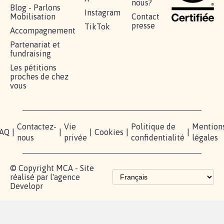
RÉUSSIR VOTRE
NOTRE
ESPACE
MOBILISATION
COMMUNAUTÉ
PRESSE
Lancer votre
Facebook
Qui
pétition
sommes-
X
nous?
Blog - Parlons
Instagram
Mobilisation
Contact
presse
TikTok
Accompagnement
Partenariat et
fundraising
Les pétitions
proches de chez
vous
Contactez-
Vie
Politique de
Mention