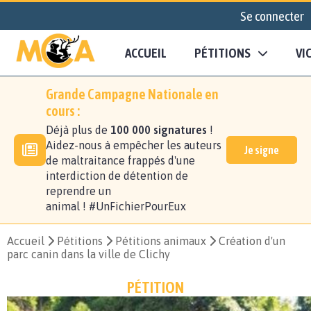
Se connecter
ACCUEIL
PÉTITIONS
VI
Grande Campagne Nationale en
cours :
Déjà plus de
100 000 signatures
!
Aidez-nous à empêcher les auteurs
Je signe
de maltraitance frappés d'une
interdiction de détention de
reprendre un
animal ! #UnFichierPourEux
Accueil
Pétitions
Pétitions animaux
Création d'un
parc canin dans la ville de Clichy
PÉTITION