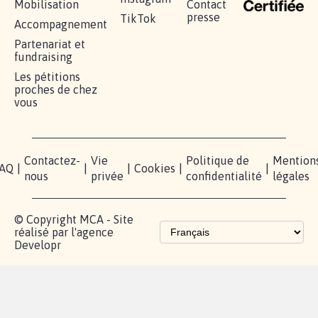
RÉUSSIR VOTRE
NOTRE
ESPACE
MOBILISATION
COMMUNAUTÉ
PRESSE
Lancer votre
Facebook
Qui
pétition
sommes-
X
nous?
Blog - Parlons
Instagram
Mobilisation
Contact
presse
TikTok
Accompagnement
Partenariat et
fundraising
Les pétitions
proches de chez
vous
Contactez-
Vie
Politique de
Mention
AQ
|
|
|
Cookies
|
|
nous
privée
confidentialité
légales