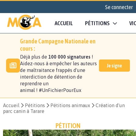
Se connecter
ACCUEIL
PÉTITIONS
VI
Grande Campagne Nationale en
cours :
Déjà plus de
100 000 signatures
!
Aidez-nous à empêcher les auteurs
Je signe
de maltraitance frappés d'une
interdiction de détention de
reprendre un
animal ! #UnFichierPourEux
Accueil
Pétitions
Pétitions animaux
Création d'un
parc canin à Tarare
PÉTITION