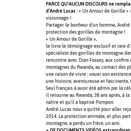
PARCE QU’AUCUN DISCOURS ne remplace
d’André Lucas
: « Un Amour de Gorille 
visionnage !
Partager le bonheur d'un homme, André L
protection des gorilles de montagne !
« Un Amour de Gorille »,
le livre le témoignage exclusif et rare 
spécialiste des gorilles de montagne da
rencontre avec Dian Fossey, aux confins d
montagnes du Rwanda, au contact des pl
une raison de vivre : vouer son existenc
une histoire, aventureuse et fascinante, 
Seul français à avoir été admis par la c
il retourne au Rwanda, 38 ans après, à la
naître et qu'il a baptisé Pompon.
André Lucas nous a quitté pour aller rej
2014. La protection animale, et plus par
montagne, a perdu un frère, un ami.
+ DE DOCUMENTS VIDÉOS extraordinairem