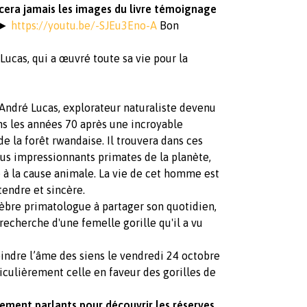
ra jamais les images du livre témoignage
» ►
https://youtu.be/-SJEu3Eno-A
Bon
ucas, qui a œuvré toute sa vie pour la
d'André Lucas, explorateur naturaliste devenu
ns les années 70 après une incroyable
e la forêt rwandaise. Il trouvera dans ces
us impressionnants primates de la planète,
e à la cause animale. La vie de cet homme est
tendre et sincère.
élèbre primatologue à partager son quotidien,
 recherche d'une femelle gorille qu'il a vu
oindre l’âme des siens le vendredi 24 octobre
ticulièrement celle en faveur des gorilles de
ent parlants pour découvrir les réserves