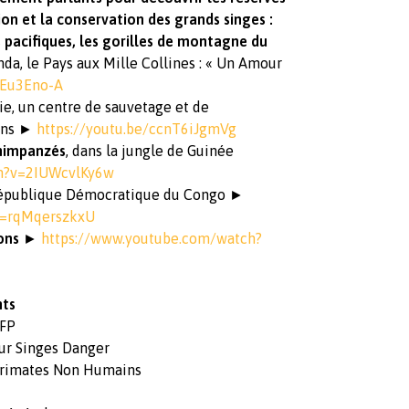
ion et la conservation des grands singes :
 pacifiques, les gorilles de montagne du
nda, le Pays aux Mille Collines : « Un Amour
SJEu3Eno-A
ie, un centre de sauvetage et de
tans ►
https://youtu.be/ccnT6iJgmVg
Chimpanzés
, dans la jungle de Guinée
ch?v=2IUWcvlKy6w
République Démocratique du Congo ►
v=rqMqerszkxU
ons
►
https://www.youtube.com/watch?
nts
MFP
ur Singes Danger
 Primates Non Humains