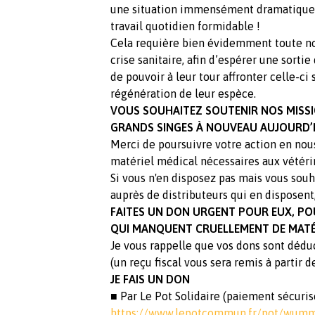
une situation immensément dramatique, 
travail quotidien formidable !
Cela requière bien évidemment toute no
crise sanitaire, afin d’espérer une sorti
de pouvoir à leur tour affronter celle-ci
régénération de leur espèce.
VOUS SOUHAITEZ SOUTENIR NOS MISSI
GRANDS SINGES À NOUVEAU AUJOURD’H
Merci de poursuivre votre action en nou
matériel médical nécessaires aux vétérin
Si vous n'en disposez pas mais vous souh
auprès de distributeurs qui en disposent
FAITES UN DON URGENT POUR EUX, PO
QUI MANQUENT CRUELLEMENT DE MATÉRI
Je vous rappelle que vos dons sont déduc
(un reçu fiscal vous sera remis à partir d
JE FAIS UN DON
■ Par Le Pot Solidaire (paiement sécuri
https://www.lepotcommun.fr/pot/wum