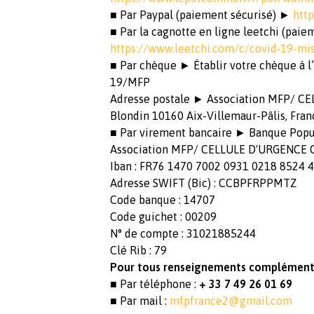
■ Par Paypal (paiement sécurisé) ►
htt
■ Par la cagnotte en ligne leetchi (pai
https://www.leetchi.com/c/covid-19-mis
■ Par chèque ► Établir votre chèque à
19/MFP
Adresse postale ► Association MFP/ CE
Blondin 10160 Aix-Villemaur-Pâlis, Fran
■ Par virement bancaire ► Banque Popu
Association MFP/ CELLULE D'URGENCE 
Iban : FR76 1470 7002 0931 0218 8524 
Adresse SWIFT (Bic) : CCBPFRPPMTZ
Code banque : 14707
Code guichet : 00209
N° de compte : 31021885244
Clé Rib : 79
Pour tous renseignements complémentai
■ Par téléphone :
+ 33 7 49 26 01 69
■ Par mail :
mfpfrance2@gmail.com