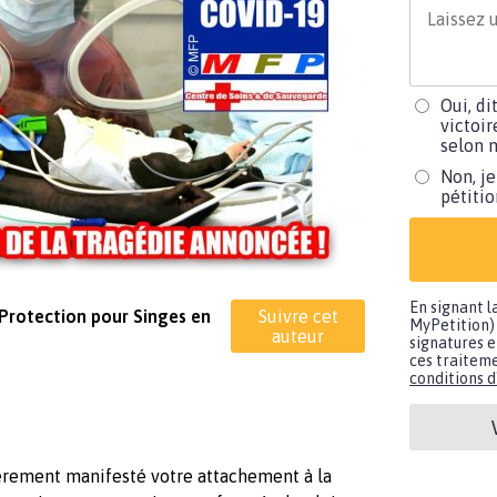
Oui, di
victoir
selon m
Non, je
pétiti
En signant l
 Protection pour Singes en
Suivre cet
MyPetition) 
auteur
signatures e
ces traiteme
conditions d'
lièrement manifesté votre attachement à la