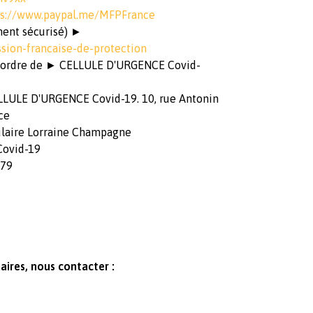
ps://www.paypal.me/MFPFrance
ement sécurisé) ►
sion-francaise-de-protection
 l’ordre de ► CELLULE D'URGENCE Covid-
LLULE D'URGENCE Covid-19. 10, rue Antonin
ce
laire Lorraine Champagne
Covid-19
479
res, nous contacter :