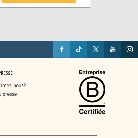
PRESSE
mmes-nous?
t presse