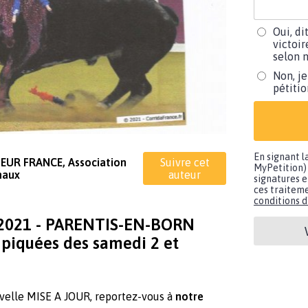
Oui, di
victoir
selon m
Non, je
pétiti
En signant l
EUR FRANCE, Association
Suivre cet
MyPetition) 
maux
auteur
signatures e
ces traiteme
conditions d'
 2021 - PARENTIS-EN-BORN
piquées des samedi 2 et
velle MISE A JOUR, reportez-vous à
notre