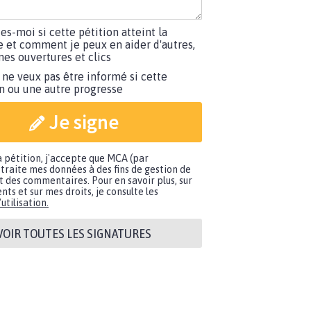
tes-moi si cette pétition atteint la
e et comment je peux en aider d'autres,
es ouvertures et clics
 ne veux pas être informé si cette
on ou une autre progresse
Je signe
a pétition, j'accepte que MCA (par
traite mes données à des fins de gestion de
t des commentaires. Pour en savoir plus, sur
nts et sur mes droits, je consulte les
utilisation.
VOIR TOUTES LES SIGNATURES