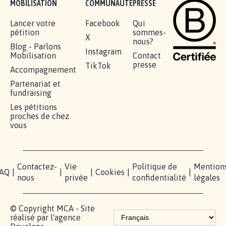
MOBILISATION
COMMUNAUTÉ
PRESSE
Lancer votre
Facebook
Qui
pétition
sommes-
X
nous?
Blog - Parlons
Instagram
Mobilisation
Contact
presse
TikTok
Accompagnement
Partenariat et
fundraising
Les pétitions
proches de chez
vous
Contactez-
Vie
Politique de
Mention
AQ
|
|
|
Cookies
|
|
nous
privée
confidentialité
légales
© Copyright MCA - Site
réalisé par l'agence