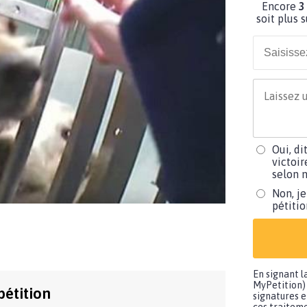
Encore
3
soit plus 
Oui, di
victoir
selon m
Non, je
pétiti
En signant l
MyPetition) 
pétition
signatures e