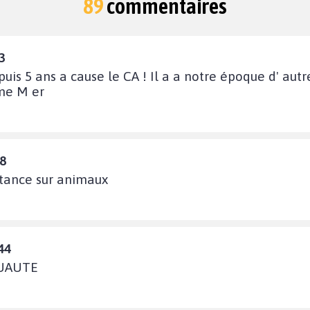
89
commentaires
3
uis 5 ans a cause le CA ! Il a a notre époque d' autr
 me M er
18
aitance sur animaux
44
RUAUTE