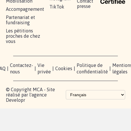
RÉUSSIR VOTRE
NOTRE
ESPACE
MOBILISATION
COMMUNAUTÉ
PRESSE
Lancer votre
Facebook
Qui
pétition
sommes-
X
nous?
Blog - Parlons
Instagram
Mobilisation
Contact
presse
TikTok
Accompagnement
Partenariat et
fundraising
Les pétitions
proches de chez
vous
Contactez-
Vie
Politique de
Mention
AQ
|
|
|
Cookies
|
|
nous
privée
confidentialité
légales