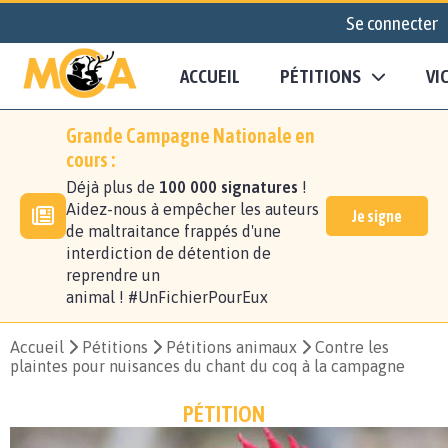
Se connecter
ACCUEIL
PÉTITIONS
VI
Grande Campagne Nationale en
cours :
Déjà plus de
100 000 signatures
!
Aidez-nous à empêcher les auteurs
Je signe
de maltraitance frappés d'une
interdiction de détention de
reprendre un
animal ! #UnFichierPourEux
Accueil
Pétitions
Pétitions animaux
Contre les
plaintes pour nuisances du chant du coq à la campagne
PÉTITION