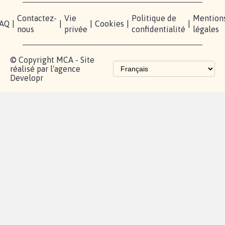
Contactez-
Vie
Politique de
Mention
AQ
|
|
|
Cookies
|
|
nous
privée
confidentialité
légales
© Copyright MCA - Site
réalisé par l'agence
Developr