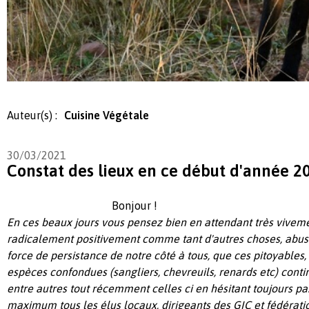
Auteur(s) :
Cuisine Végétale
30/03/2021
Constat des lieux en ce début d'année 20
Bonjour !
En ces beaux jours
vous pensez bien
en attendant très vivem
radicalement positivement comme tant d'autres choses, abus d
force de persistance de notre côté à tous,
que c
es
pitoyables,
espèces confondues (sangliers, chevreuils, renards etc)
conti
entre autres
tout récemment
celles ci
en hésitant toujours p
maximum
tous
les élus locaux, dirigeants d
es GIC et fédérati