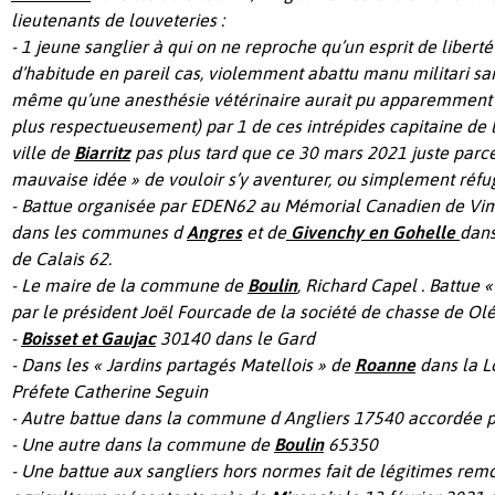
lieutenants de
louveteries
:
- 1
jeune
sanglier
à qui on ne reproche qu’un esprit de liber
d’habitude en pareil cas, violemment
abattu
manu militari san
même qu’une anesthésie vétérinaire aurait pu apparemment
plus respectueusement)
par 1 de ces intrépides capitaine de 
ville de
Biarritz
pas plus tard que ce 30 mars 2021 juste parce 
mauvaise idée » de vouloir s’y aventurer, ou simplement r
é
fu
-
Battue organisée par EDEN62
au Mémorial Canadien de Vimy
dans l
es
commune
s
d
Angres
et
de
Givenchy
en Gohelle
dans
de Calais
62
.
- Le maire de la commune
de
Boulin
, Richard Capel .
Battue «
par le
président Joël Fourcade de la société de chasse de Olé
-
Boisset et Gaujac
30140
dans le Gard
- Dans les « Jardins partagés
Matellois »
de
Roanne
dans la L
Préfete Catherine Seguin
-
Autre battue d
ans la commune d Angliers
17540
accordée pa
-
Une autre dans la commune de
Boulin
65350
- U
ne battue aux sangliers hors normes fait de
légitime
s rem