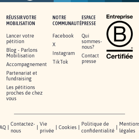
RÉUSSIR VOTRE
NOTRE
ESPACE
MOBILISATION
COMMUNAUTÉ
PRESSE
Lancer votre
Facebook
Qui
pétition
sommes-
X
nous?
Blog - Parlons
Instagram
Mobilisation
Contact
presse
TikTok
Accompagnement
Partenariat et
fundraising
Les pétitions
proches de chez
vous
Contactez-
Vie
Politique de
Mention
AQ
|
|
|
Cookies
|
|
nous
privée
confidentialité
légales