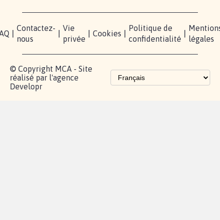
Contactez-
Vie
Politique de
Mention
AQ
|
|
|
Cookies
|
|
nous
privée
confidentialité
légales
© Copyright MCA - Site
réalisé par l'agence
Developr