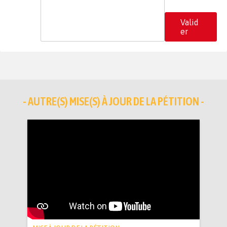
Valid
er
- AUTRE(S) MISE(S) À JOUR DE LA PÉTITION -