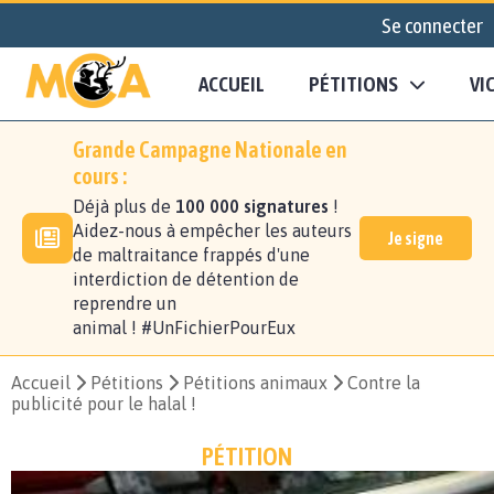
Se connecter
ACCUEIL
PÉTITIONS
VI
Grande Campagne Nationale en
cours :
Déjà plus de
100 000 signatures
!
Aidez-nous à empêcher les auteurs
Je signe
de maltraitance frappés d'une
interdiction de détention de
reprendre un
animal ! #UnFichierPourEux
Accueil
Pétitions
Pétitions animaux
Contre la
publicité pour le halal !
PÉTITION