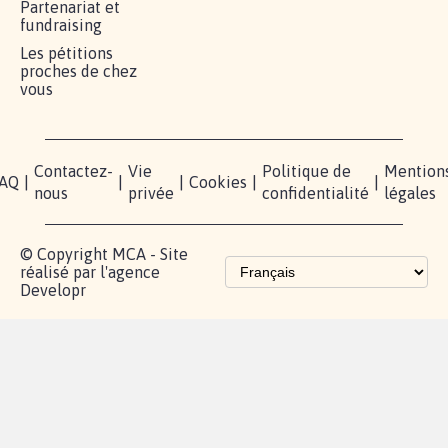
RÉUSSIR VOTRE
NOTRE
ESPACE
MOBILISATION
COMMUNAUTÉ
PRESSE
Lancer votre
Facebook
Qui
pétition
sommes-
X
nous?
Blog - Parlons
Instagram
Mobilisation
Contact
presse
TikTok
Accompagnement
Partenariat et
fundraising
Les pétitions
proches de chez
vous
Contactez-
Vie
Politique de
Mention
AQ
|
|
|
Cookies
|
|
nous
privée
confidentialité
légales
© Copyright MCA - Site