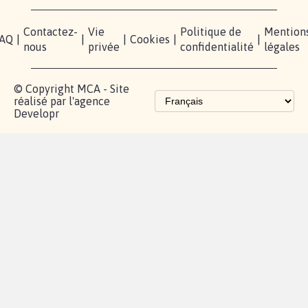
Contactez-
Vie
Politique de
Mention
AQ
|
|
|
Cookies
|
|
nous
privée
confidentialité
légales
© Copyright MCA - Site
réalisé par l'agence
Developr