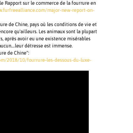
t le Rapport sur le commerce de la fourrure en
w.furfreealliance.com/major-new-report-on-
ure de Chine, pays où les conditions de vie et
core qu'ailleurs. Les animaux sont la plupart
, après avoir eu une existence misérables
aucun....leur détresse est immense.
ure de Chine":
.com/2018/10/fourrure-les-dessous-du-luxe-