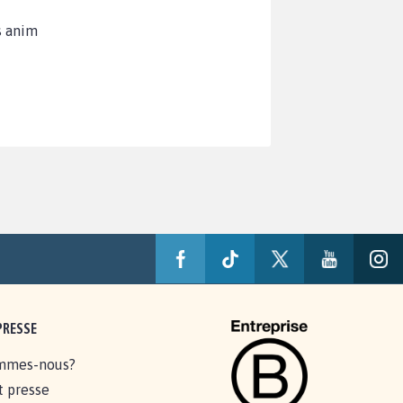
s anim
PRESSE
mmes-nous?
t presse