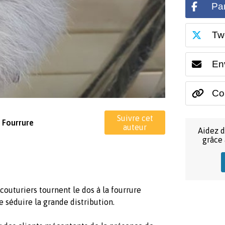
Pa
Tw
En
Cop
Suivre cet
i Fourrure
auteur
Aidez d
grâce
couturiers tournent le dos à la fourrure
e séduire la grande distribution.