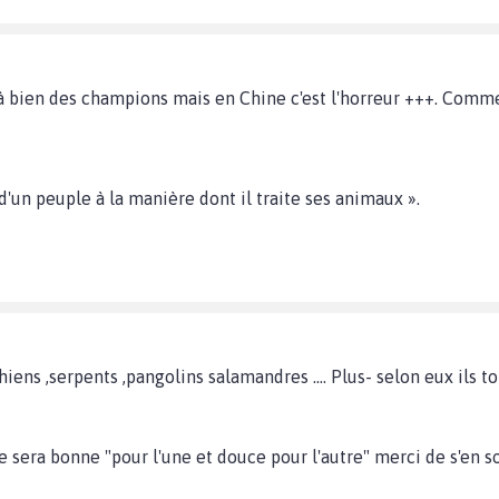
à bien des champions mais en Chine c'est l'horreur +++. Comm
d'un peuple à la manière dont il traite ses animaux ».
hiens ,serpents ,pangolins salamandres .... Plus- selon eux ils t
e sera bonne "pour l'une et douce pour l'autre" merci de s'en s