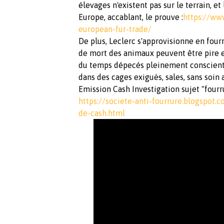
élevages n'existent pas sur le terrain, e
Europe, accablant, le prouve :
https://ww
european-fur-trade/
De plus, Leclerc s'approvisionne en fourr
de mort des animaux peuvent être pire en
du temps dépecés pleinement conscients
dans des cages exiguës, sales, sans soin 
Emission Cash Investigation sujet "fourr
https://societe-anti-fourrure.blogspot
de-cash.html