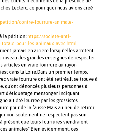
par des clients mécontents de la présence de
chés Leclerc, ce pour quoi nous avions créé
petition/contre-fourrure-animale-
 la pétition :
https://societe-anti-
-totale-pour-les-animaux-avec.html
rnent jamais en arrière lorsqu’elles arrêtent
e au niveau des grandes enseignes de respecter
s articles en vraie fourrure au rayon
iest dans la Loire.Dans un premier temps,
vec vraie fourrure ont été retirés.Il se trouve à
le, qu'ont dénoncés plusieurs personnes à
uvert d'étiquetage mensonger indiquant
gne ait été leurrée par les grossistes
rrure pour de la fausse.Mais au lieu de retirer
 qui non seulement ne respectent pas son
à présent que leurs fourrures viendraient
ances animales".Bien évidemment, ces