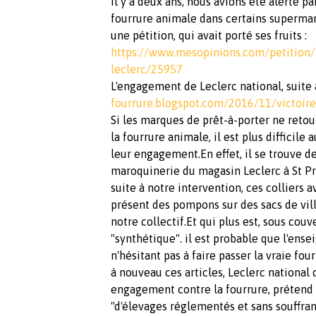
Il y a deux ans, nous avions été alerté 
fourrure animale dans certains supermar
une pétition, qui avait porté ses fruits :
https://www.mesopinions.com/petition/
leclerc/25957
L'engagement de Leclerc national, suite à
fourrure.blogspot.com/2016/11/victoire
Si les marques de prêt-à-porter ne retou
la fourrure animale, il est plus difficil
leur engagement.En effet, il se trouve de
maroquinerie du magasin Leclerc à St Pr
suite à notre intervention, ces colliers a
présent des pompons sur des sacs de vil
notre collectif.Et qui plus est, sous co
"synthétique". il est probable que l'ensei
n'hésitant pas à faire passer la vraie fou
à nouveau ces articles, Leclerc national
engagement contre la fourrure, prétend 
"d'élevages réglementés et sans souffr