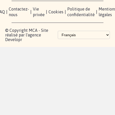
Contactez-
Vie
Politique de
Mention
AQ
|
|
|
Cookies
|
|
nous
privée
confidentialité
légales
© Copyright MCA - Site
réalisé par l'agence
Developr