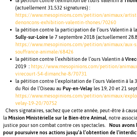
la pétition contre l'exhibition de l'ours Valentin à
Thôn
(actuellement 31.532 signatures) :
https://www.mesopinions.com/petition/animaux/artis
denoncons-exhibition-valentin-thones/70260
la pétition contre la participation de l’ours Valentin à l
Sully-sur-Loire
le 7 septembre 2018 (actuellement 28.87
https://www.mesopinions.com/petition/animaux/aux-sp
souffrance-animale/68426
la pétition contre l’exhibition de l’ours Valentin à
Virec
2019 :
https://www.mesopinions.com/petition/animaux
virecourt-54-dimanche-8/70731
la pétition contre l’exploitation de l’ours Valentin à 
du Roi de l’Oiseau au
Puy-en-Velay
les 19, 20 et 21 se
https://www.mesopinions.com/petition/animaux/exploi
velay-19-20/70752
Chers signataires, sachez que cette année, peut-être à cause
la
Mission Ministérielle sur le Bien-être Animal
, notre associ
justice pour son combat contre ces spectacles.
Nous avons 
pour poursuivre nos actions jusqu’à l’obtention de l’interdi