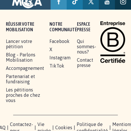
RÉUSSIR VOTRE
NOTRE
ESPACE
MOBILISATION
COMMUNAUTÉ
PRESSE
Lancer votre
Facebook
Qui
pétition
sommes-
X
nous?
Blog - Parlons
Instagram
Mobilisation
Contact
presse
TikTok
Accompagnement
Partenariat et
fundraising
Les pétitions
proches de chez
vous
Contactez-
Vie
Politique de
Mention
AQ
|
|
|
Cookies
|
|
nous
privée
confidentialité
légales