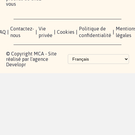
pétition
sommes-
X
nous?
Blog - Parlons
Instagram
Mobilisation
Contact
presse
TikTok
Accompagnement
Partenariat et
fundraising
Les pétitions
proches de chez
vous
Contactez-
Vie
Politique de
Mention
AQ
|
|
|
Cookies
|
|
nous
privée
confidentialité
légales
© Copyright MCA - Site
réalisé par l'agence
Developr