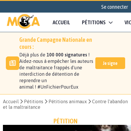
Se connecter
ACCUEIL
PÉTITIONS
VI
Grande Campagne Nationale en
cours :
Déjà plus de
100 000 signatures
!
Aidez-nous à empêcher les auteurs
Je signe
de maltraitance frappés d'une
interdiction de détention de
reprendre un
animal ! #UnFichierPourEux
Accueil
Pétitions
Pétitions animaux
Contre l'abandon
et la maltraitance
PÉTITION