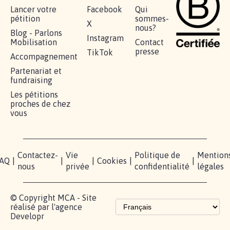
Lancer votre
Facebook
Qui
pétition
sommes-
X
nous?
Blog - Parlons
Instagram
Mobilisation
Contact
presse
TikTok
Accompagnement
Partenariat et
fundraising
Les pétitions
proches de chez
vous
Contactez-
Vie
Politique de
Mention
AQ
|
|
|
Cookies
|
|
nous
privée
confidentialité
légales
© Copyright MCA - Site
réalisé par l'agence
Developr