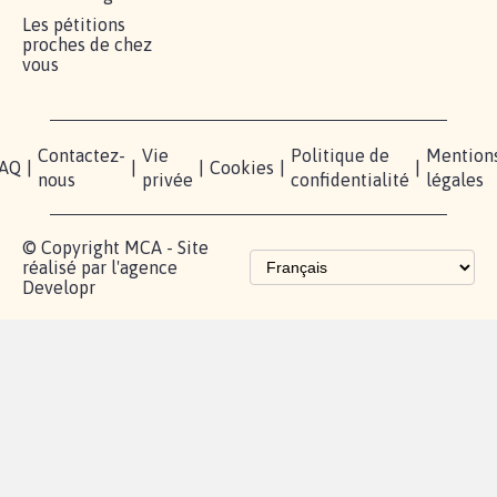
Les pétitions
proches de chez
vous
Contactez-
Vie
Politique de
Mention
AQ
|
|
|
Cookies
|
|
nous
privée
confidentialité
légales
© Copyright MCA - Site
réalisé par l'agence
Developr