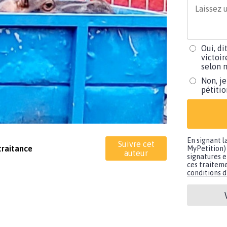
Oui, di
victoir
selon m
Non, je
pétiti
En signant l
Suivre cet
traitance
MyPetition) 
auteur
signatures e
ces traiteme
conditions d'