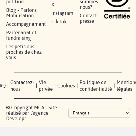
pétition
sommes-
X
nous?
Blog - Parlons
Instagram
Mobilisation
Contact
presse
TikTok
Accompagnement
Partenariat et
fundraising
Les pétitions
proches de chez
vous
Contactez-
Vie
Politique de
Mention
AQ
|
|
|
Cookies
|
|
nous
privée
confidentialité
légales
© Copyright MCA - Site
réalisé par l'agence
Developr