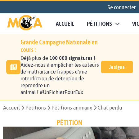
Se connecter
ACCUEIL
PÉTITIONS
VI
Grande Campagne Nationale en
cours :
Déjà plus de
100 000 signatures
!
Aidez-nous à empêcher les auteurs
Je signe
de maltraitance frappés d'une
interdiction de détention de
reprendre un
animal ! #UnFichierPourEux
Accueil
Pétitions
Pétitions animaux
Chat perdu
PÉTITION