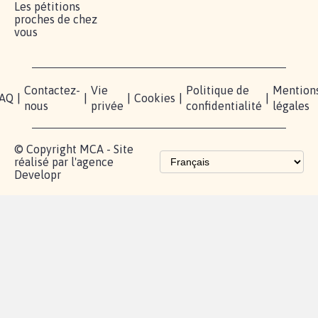
Lancer votre
Facebook
Qui
pétition
sommes-
X
nous?
Blog - Parlons
Instagram
Mobilisation
Contact
presse
TikTok
Accompagnement
Partenariat et
fundraising
Les pétitions
proches de chez
vous
Contactez-
Vie
Politique de
Mention
AQ
|
|
|
Cookies
|
|
nous
privée
confidentialité
légales
© Copyright MCA - Site
réalisé par l'agence
Developr