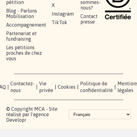
RÉUSSIR VOTRE
NOTRE
ESPACE
MOBILISATION
COMMUNAUTÉ
PRESSE
Lancer votre
Facebook
Qui
pétition
sommes-
X
nous?
Blog - Parlons
Instagram
Mobilisation
Contact
presse
TikTok
Accompagnement
Partenariat et
fundraising
Les pétitions
proches de chez
vous