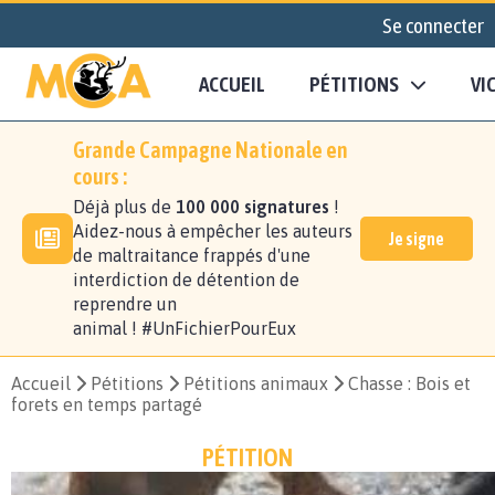
Se connecter
ACCUEIL
PÉTITIONS
VI
Grande Campagne Nationale en
cours :
Déjà plus de
100 000 signatures
!
Aidez-nous à empêcher les auteurs
Je signe
de maltraitance frappés d'une
interdiction de détention de
reprendre un
animal ! #UnFichierPourEux
Accueil
Pétitions
Pétitions animaux
Chasse : Bois et
forets en temps partagé
PÉTITION